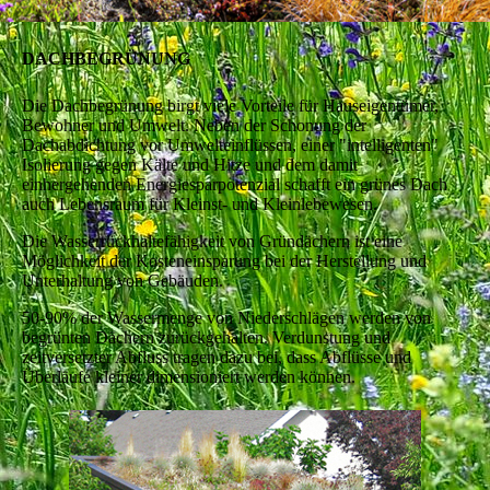
DACHBEGRÜNUNG
Die Dachbegrünung birgt viele Vorteile für Hauseigentümer,
Bewohner und Umwelt. Neben der Schonung der
Dachabdichtung vor Umwelteinflüssen, einer "intelligenten"
Isolierung gegen Kälte und Hitze und dem damit
einhergehenden Energiesparpotenzial schafft ein grünes Dach
auch Lebensraum für Kleinst- und Kleinlebewesen.
Die Wasserrückhaltefähigkeit von Gründächern ist eine
Möglichkeit der Kosteneinsparung bei der Herstellung und
Unterhaltung von Gebäuden.
50-90% der Wassermenge von Niederschlägen werden von
begrünten Dächern zurückgehalten. Verdunstung und
zeitversetzter Abfluss tragen dazu bei, dass Abflüsse und
Überläufe kleiner dimensioniert werden können.