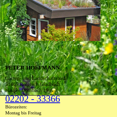
PETER HOFFMANN
Garten- und Landschaftsbau
51465 Bergisch Gladbach
Häuser Dombach 19 A
02202 - 33366
Bürozeiten:
Montag bis Freitag