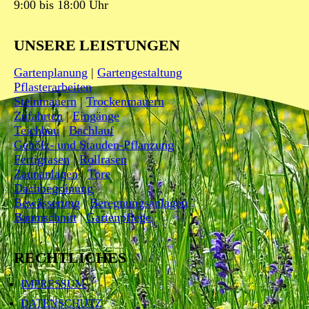
9:00 bis 18:00 Uhr
UNSERE
LEISTUNGEN
Gartenplanung
|
Gartengestaltung
Pflasterarbeiten
Steinmauern
|
Trockenmauern
Zufahrten
|
Eingänge
Teichbau
|
Bachlauf
Gehölz- und Stauden-Pflanzung
Fertigrasen
|
Rollrasen
Zaunanlagen
|
Tore
Dachbegrünung
Bewässerung
|
Beregnungsanlagen
Baumschnitt
|
Gartenpflege
RECHTLICHES
IMPRESSUM
DATENSCHUTZ