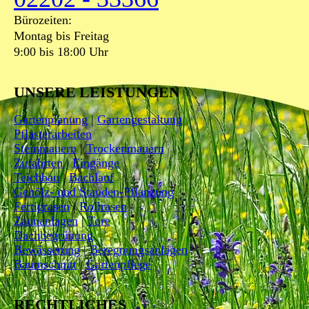
Bürozeiten:
Montag bis Freitag
9:00 bis 18:00 Uhr
UNSERE
LEISTUNGEN
Gartenplanung
|
Gartengestaltung
Pflasterarbeiten
Steinmauern
|
Trockenmauern
Zufahrten
|
Eingänge
Teichbau
|
Bachlauf
Gehölz- und Stauden-Pflanzung
Fertigrasen
|
Rollrasen
Zaunanlagen
|
Tore
Dachbegrünung
Bewässerung
|
Beregnungsanlagen
Baumschnitt
|
Gartenpflege
RECHTLICHES