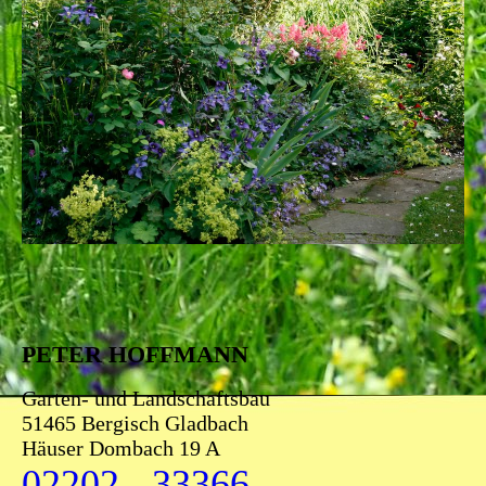
PETER HOFFMANN
Garten- und Landschaftsbau
51465 Bergisch Gladbach
Häuser Dombach 19 A
02202 - 33366