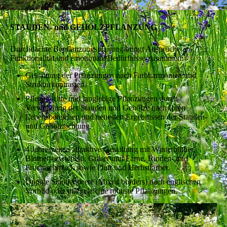
STAUDEN- und GEHÖLZPFLANZUNG
Durchdachte Bepflanzungsplanung bringt Ansprüche an
Funktionalität und emotionale Bedürfnisse zusammen:
Gestaltung der Pflanzungen nach Farbharmonien und
Strukturkontrasten.
Pflegeleichte und langlebige Pflanzungen durch
Verwendung der Stauden und Gehölze nach Ihren
Lebensbereichen und neuesten Ergebnissen der Stauden-
und Gehölzsichtung.
4 Jahreszeiten attraktive Gestaltung mit Winterblüher,
Blumen- zwiebeln, Gräser und Farne, Rinden- und
Fruchtschmuck sowie Duft und Herbstfärber.
Üppige Staudenbeete (Mixed borders) nach englischen
Vorbild oder pflegeleichte robuste Pflanzungen.